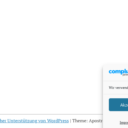
Wir verwend
Akz
cher Unterstützung von WordPress
|
Theme: Apostrophe von
Wo
Impr