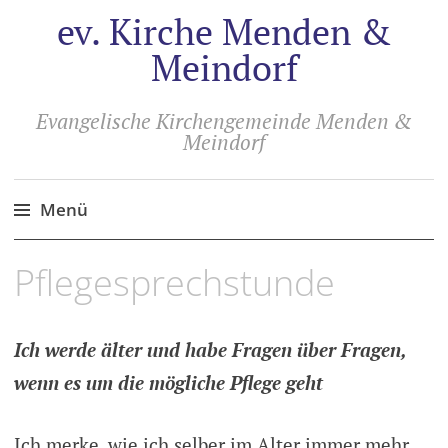
ev. Kirche Menden &
Meindorf
Evangelische Kirchengemeinde Menden &
Meindorf
Menü
Zum
Pflegesprechstunde
Inhalt
springen
Ich werde älter und habe Fragen über Fragen,
wenn es um die mögliche Pflege geht
Ich merke, wie ich selber im Alter immer mehr