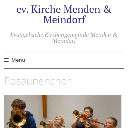
ev. Kirche Menden &
Meindorf
Evangelische Kirchengemeinde Menden &
Meindorf
Menü
Zum
Posaunenchor
Inhalt
springen