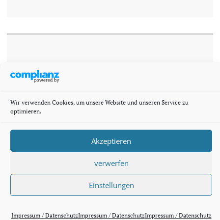
Wir verwenden Cookies, um unsere Website und unseren Service zu
optimieren.
Akzeptieren
verwerfen
Einstellungen
Mit freundlicher Unterstützung von WordPress
|
Theme:
Apostrophe von
WordPress.com
.
Impressum / Datenschutz
Impressum / Datenschutz
Impressum / Datenschutz